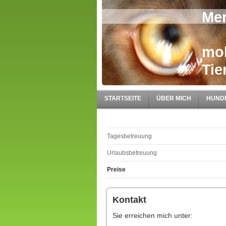
Men
mob
Tie
STARTSEITE
ÜBER MICH
HUND
Tagesbetreuung
Urlaubsbetreuung
Preise
Kontakt
Sie erreichen mich unter: