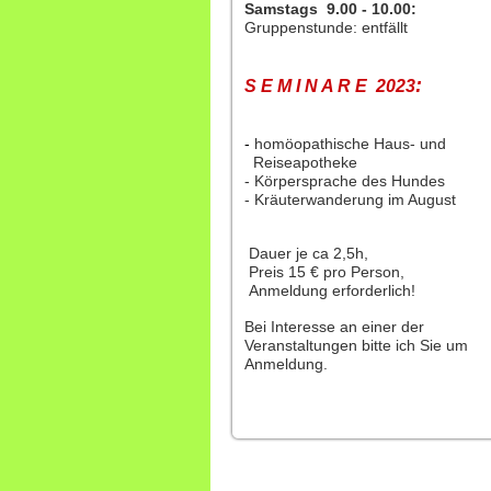
Samstags 9.00 - 10.00:
Gruppenstunde: entfällt
:
S E M I N A R E 2023
-
homöopathische Haus- und
Reiseapotheke
- Körpersprache des Hundes
- Kräuterwanderung im August
Dauer je ca 2,5h,
Preis 15 € pro Person,
Anmeldung erforderlich!
Bei Interesse an einer der
Veranstaltungen bitte ich Sie um
Anmeldung.