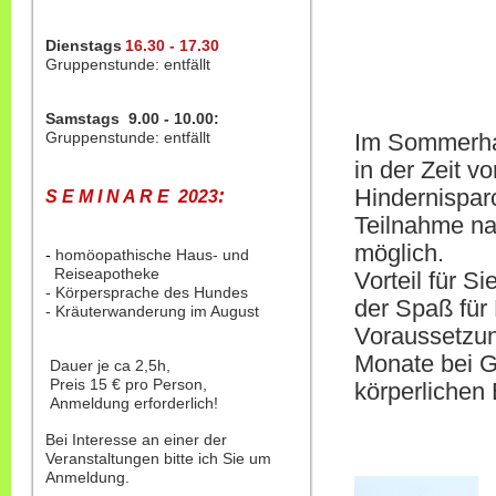
Dienstags
16.30 - 17.30
Gruppenstunde: entfällt
Samstags 9.00 - 10.00:
Gruppenstunde: entfällt
Im Sommerhal
in der Zeit v
Hindernisparc
:
S E M I N A R E 2023
Teilnahme na
möglich.
-
homöopathische Haus- und
Reiseapotheke
Vorteil für S
- Körpersprache des Hundes
der Spaß für
- Kräuterwanderung im August
Voraussetzun
Monate bei G
Dauer je ca 2,5h,
Preis 15 € pro Person,
körperlichen
Anmeldung erforderlich!
Bei Interesse an einer der
Veranstaltungen bitte ich Sie um
Anmeldung.