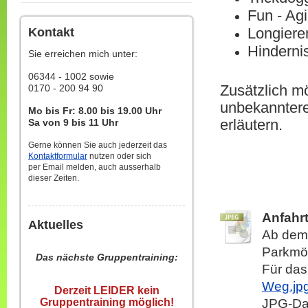
Fun - Agil
Longiere
Kontakt
Hinderni
Sie erreichen mich unter:
06344 - 1002 sowie
Zusätzlich mö
0170 - 200 94 90
unbekanntere
Mo bis Fr: 8.00 bis 19.00 Uhr
erläutern.
Sa von 9 bis 11 Uhr
Gerne können Sie auch jederzeit das
Kontaktformular
nutzen oder sich
per Email melden, auch ausserhalb
dieser Zeiten.
Anfahr
Aktuelles
Ab dem 
Parkmög
Das nächste Gruppentraining:
Für das
Weg.jp
Derzeit LEIDER kein
Gruppentraining möglich!
JPG-Dat