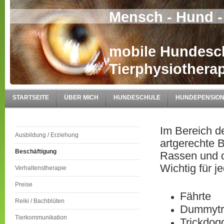
Mensch - Hund -
mobile Hundesc
Tierphysiotherap
STARTSEITE
ÜBER MICH
HUNDESCHULE
HUNDEPENSIO
Im Bereich d
Ausbildung / Erziehung
artgerechte 
Beschäftigung
Rassen und d
Wichtig für j
Verhaltenstherapie
Preise
Fährte
Reiki / Bachblüten
Dummytr
Tierkommunikation
Trickdog