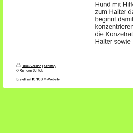
Hund mit Hil
zum Halter d
beginnt damit
konzentrieren
die Konzetra
Halter sowie 
Druckversion
|
Sitemap
© Ramona Schlick
Erstellt mit
IONOS MyWebsite
.