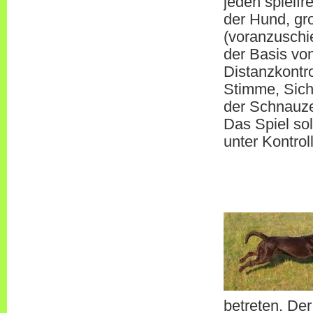
jeden spielfr
der Hund, gro
(voranzuschi
der Basis v
Distanzkontro
Stimme, Sicht
der Schnauze,
Das Spiel so
unter Kontro
betreten. Der